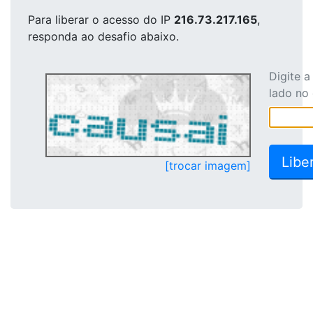
Para liberar o acesso
do IP
216.73.217.165
,
responda ao desafio abaixo.
Digite 
lado no
[trocar imagem]