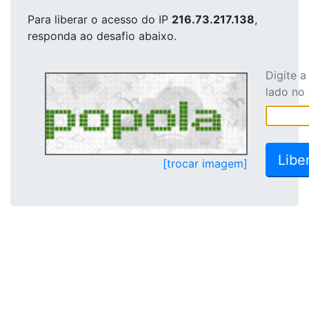
Para liberar o acesso
do IP
216.73.217.138
,
responda ao desafio abaixo.
Digite 
lado no
[trocar imagem]