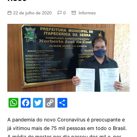
22 de julho de 2020
0
Informes
W
F
T
C
S
h
a
w
o
h
at
c
itt
p
ar
A pandemia do novo Coronavírus é preocupante e
já vitimou mais de 75 mil pessoas em todo o Brasil.
s
e
er
y
e
A média de mortes por dia passou dos mil e, por