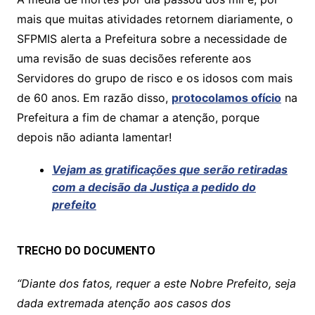
A
b
Li
mais que muitas atividades retornem diariamente, o
p
o
n
SFPMIS alerta a Prefeitura sobre a necessidade de
p
o
k
uma revisão de suas decisões referente aos
k
Servidores do grupo de risco e os idosos com mais
de 60 anos. Em razão disso,
protocolamos ofício
na
Prefeitura a fim de chamar a atenção, porque
depois não adianta lamentar!
Vejam as gratificações que serão retiradas
com a decisão da Justiça a pedido do
prefeito
TRECHO DO DOCUMENTO
“Diante dos fatos, requer a este Nobre Prefeito, seja
dada extremada atenção aos casos dos