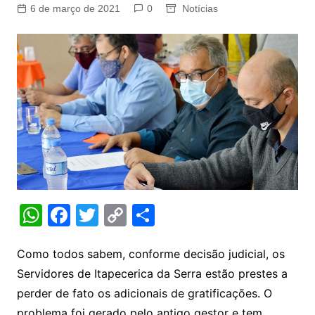
6 de março de 2021
0
Notícias
W
F
T
C
S
h
a
w
o
h
at
c
itt
p
ar
Como todos sabem, conforme decisão judicial, os
Servidores de Itapecerica da Serra estão prestes a
s
e
er
y
e
perder de fato os adicionais de gratificações. O
A
b
Li
problema foi gerado pelo antigo gestor e tem