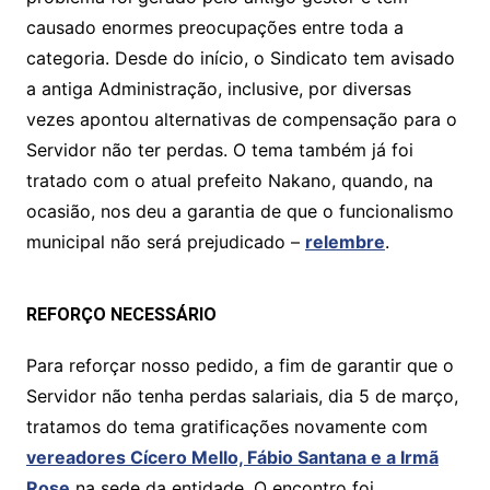
p
o
n
causado enormes preocupações entre toda a
p
o
k
categoria. Desde do início, o Sindicato tem avisado
k
a antiga Administração, inclusive, por diversas
vezes apontou alternativas de compensação para o
Servidor não ter perdas. O tema também já foi
tratado com o atual prefeito Nakano, quando, na
ocasião, nos deu a garantia de que o funcionalismo
municipal não será prejudicado –
relembre
.
REFORÇO NECESSÁRIO
Para reforçar nosso pedido, a fim de garantir que o
Servidor não tenha perdas salariais, dia 5 de março,
tratamos do tema gratificações novamente com
vereadores Cícero Mello, Fábio Santana e a Irmã
Rose
na sede da entidade. O encontro foi