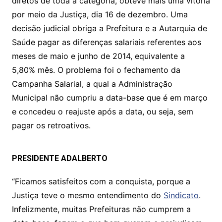
diretos de toda a categoria, obteve mais uma vitória
s
e
er
y
e
por meio da Justiça, dia 16 de dezembro. Uma
A
b
Li
decisão judicial obriga a Prefeitura e a Autarquia de
p
o
n
Saúde pagar as diferenças salariais referentes aos
p
o
k
meses de maio e junho de 2014, equivalente a
k
5,80% mês. O problema foi o fechamento da
Campanha Salarial, a qual a Administração
Municipal não cumpriu a data-base que é em março
e concedeu o reajuste após a data, ou seja, sem
pagar os retroativos.
PRESIDENTE ADALBERTO
“Ficamos satisfeitos com a conquista, porque a
Justiça teve o mesmo entendimento do
Sindicato
.
Infelizmente, muitas Prefeituras não cumprem a