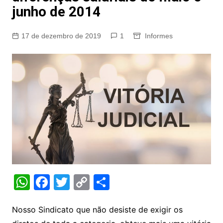
junho de 2014
17 de dezembro de 2019
1
Informes
W
F
T
C
S
h
a
w
o
h
at
c
itt
p
ar
Nosso Sindicato que não desiste de exigir os