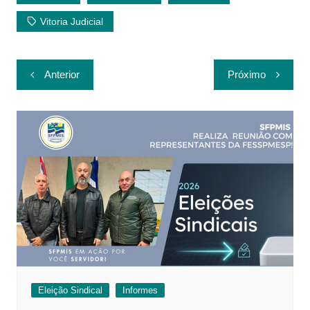
Vitoria Judicial
Navegação
Anterior
Próximo
de
Post
Eleição Sindical
Informes