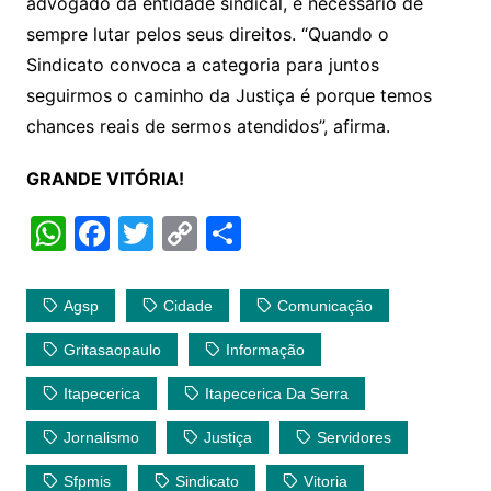
advogado da entidade sindical, é necessário de
sempre lutar pelos seus direitos. “Quando o
Sindicato convoca a categoria para juntos
seguirmos o caminho da Justiça é porque temos
chances reais de sermos atendidos”, afirma.
GRANDE VITÓRIA!
W
F
T
C
S
h
a
w
o
h
at
c
itt
p
ar
Agsp
Cidade
Comunicação
s
e
er
y
e
Gritasaopaulo
Informação
A
b
Li
Itapecerica
Itapecerica Da Serra
p
o
n
p
o
k
Jornalismo
Justiça
Servidores
k
Sfpmis
Sindicato
Vitoria