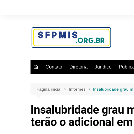
Ir
para
o
conteúdo
Contato
Diretoria
Jurídico
Public
Página inicial
Informes
Insalubridade grau m
Insalubridade grau m
terão o adicional e