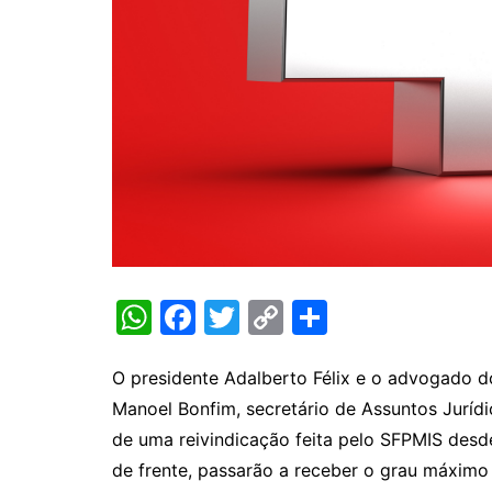
W
F
T
C
S
h
a
w
o
h
at
c
itt
p
ar
O presidente Adalberto Félix e o advogado do
Manoel Bonfim, secretário de Assuntos Jurídic
s
e
er
y
e
de uma reivindicação feita pelo SFPMIS desde
A
b
Li
de frente, passarão a receber o grau máximo