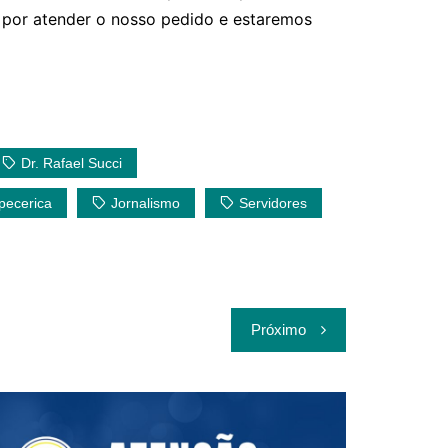
 por atender o nosso pedido e estaremos
Dr. Rafael Succi
apecerica
Jornalismo
Servidores
Próximo