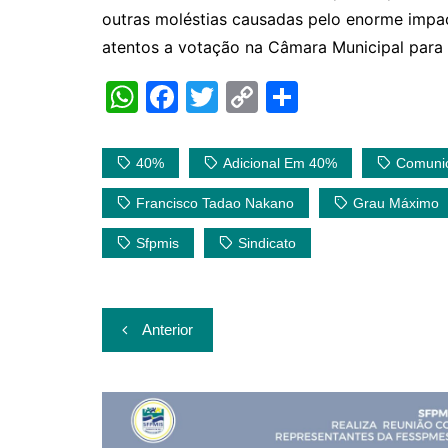
outras moléstias causadas pelo enorme impa
atentos a votação na Câmara Municipal para 
W
F
T
C
S
h
a
w
o
h
at
c
itt
p
ar
40%
Adicional Em 40%
Comuni
s
e
er
y
e
Francisco Tadao Nakano
Grau Máximo
A
b
Li
Sfpmis
Sindicato
p
o
n
p
o
k
k
Navegação
Anterior
de
Post