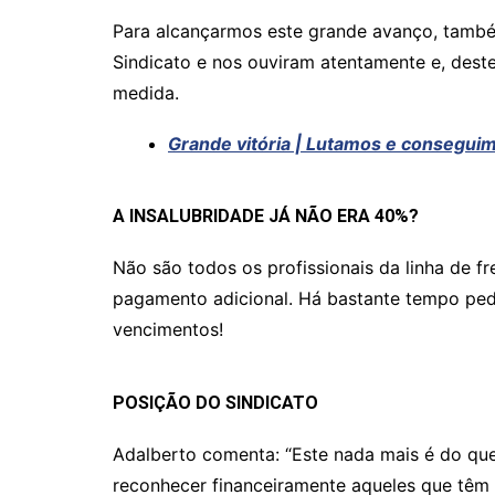
p
o
n
p
o
k
Para alcançarmos este grande avanço, també
k
Sindicato e nos ouviram atentamente e, dest
medida.
Grande vitória | Lutamos e consegui
A INSALUBRIDADE JÁ NÃO ERA 40%?
Não são todos os profissionais da linha de 
pagamento adicional. Há bastante tempo pedim
vencimentos!
POSIÇÃO DO SINDICATO
Adalberto comenta: “
Este nada mais é do que
reconhecer financeiramente aqueles que têm 