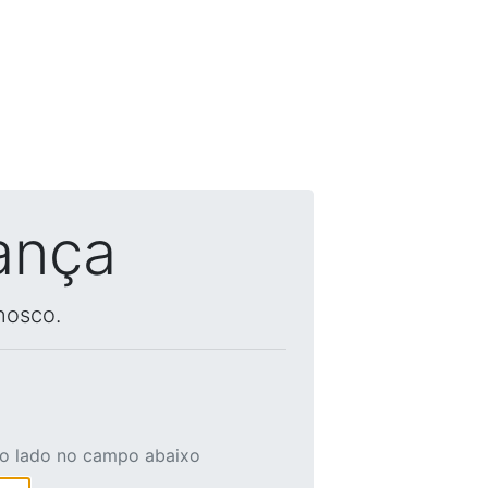
ança
nosco.
ao lado no campo abaixo